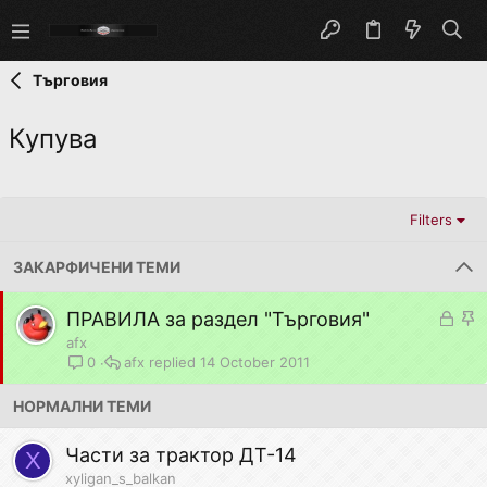
Търговия
Купува
Filters
ЗАКАРФИЧЕНИ ТЕМИ
L
S
ПРАВИЛА за раздел "Търговия"
o
t
afx
c
i
afx
14 October 2011
0
k
c
НОРМАЛНИ ТЕМИ
e
k
d
y
Части за трактор ДТ-14
X
xyligan_s_balkan