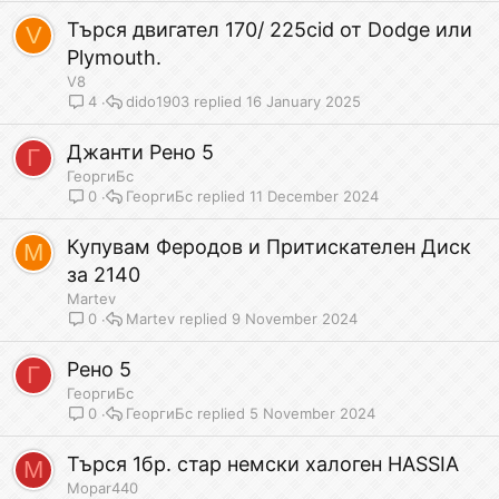
Търся двигател 170/ 225cid от Dodge или
V
Plymouth.
V8
dido1903
16 January 2025
4
Джанти Рено 5
Г
ГеоргиБс
ГеоргиБс
11 December 2024
0
Купувам Феродов и Притискателен Диск
M
за 2140
Martev
Martev
9 November 2024
0
Рено 5
Г
ГеоргиБс
ГеоргиБс
5 November 2024
0
Търся 1бр. стар немски халоген HASSIA
M
Mopar440