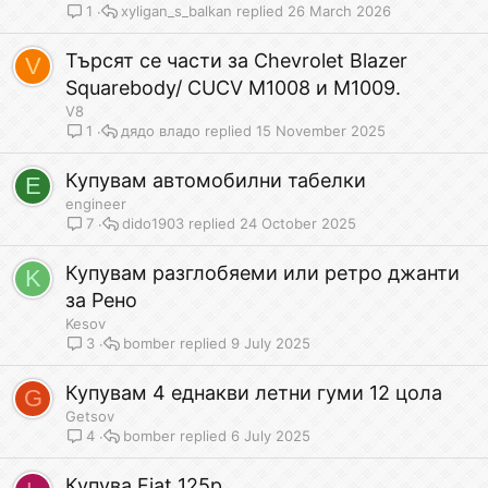
xyligan_s_balkan
26 March 2026
1
Търсят се части за Chevrolet Blazer
V
Squarebody/ CUCV M1008 и M1009.
V8
дядо владо
15 November 2025
1
Купувам автомобилни табелки
E
engineer
dido1903
24 October 2025
7
Купувам разглобяеми или ретро джанти
K
за Рено
Kesov
bomber
9 July 2025
3
Купувам 4 еднакви летни гуми 12 цола
G
Getsov
bomber
6 July 2025
4
Купува Fiat 125p