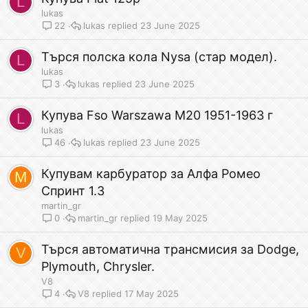
L
lukas
lukas
23 June 2025
22
Tърся полска кола Nysa (стар модел).
L
lukas
lukas
23 June 2025
3
Купува Fso Warszawa M20 1951-1963 г
L
lukas
lukas
23 June 2025
46
Купувам карбуратор за Алфа Ромео
M
Спринт 1.3
martin_gr
martin_gr
19 May 2025
0
Търся автоматична трансмисия за Dodge,
V
Plymouth, Chrysler.
V8
V8
17 May 2025
4