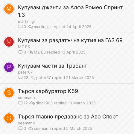
Купувам джанти за Алфа Ромео Спринт
M
1.3
martin_gr
martin_gr
24 April 2025
0
Купувам за раздатъчна кутия на ГАЗ 69
M
MZ ES
MZ ES
13 April 2025
0
Купувам части за Трабант
P
peter67
peter67
21 March 2025
28
Търся карбуратор К59
S
seemann
dido1903
10 March 2025
12
Търся главно предаване за Аво Спорт
S
seemann
seemann
5 March 2025
0