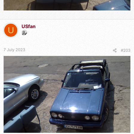
USfan
U
7 July 2023
#203