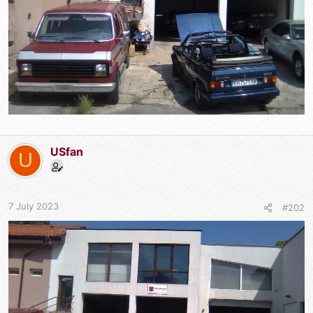
USfan
U
7 July 2023
#202