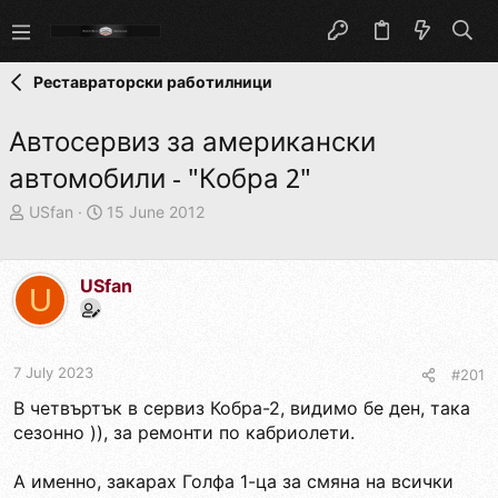
Реставраторски работилници
Автосервиз за американски
автомобили - "Кобра 2"
T
S
USfan
15 June 2012
h
t
r
a
e
r
USfan
U
a
t
d
d
s
a
t
t
7 July 2023
#201
a
e
r
В четвъртък в сервиз Кобра-2, видимо бе ден, така
t
сезонно )), за ремонти по кабриолети.
e
r
А именно, закарах Голфа 1-ца за смяна на всички