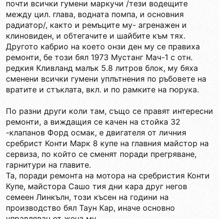
почти всички гумени маркучи /тези водещите
между цил. глава, водната помпа, и основния
радиатор/, както и ремъците му- агренажен и
клиновиден, и обтегачите и шайбите към тях.
Другото кабрио на което онзи ден му се правиха
ремонти, бе този бял 1973 Мустанг Мач-1 с отн.
редкия Кливланд малък 5.8 литров блок, му бяха
сменени всички гумени уплътнения по ръбовете на
вратите и стъклата, вкл. и по рамките на гюрука.
По разни други коли там, също се правят интересни
ремонти, а виждащия се качен на стойка 32
-клапанов Форд осмак, е двигателя от личния
сребрист Конти Марк 8 купе на главния майстор на
сервиза, по който се сменят поради прегряване,
гарнитури на главите.
Та, поради ремонта на мотора на сребристия Конти
Купе, майстора Сашо тия дни кара друг негов
семеен Линкълн, този късен на години на
производство бял Таун Кар, иначе основно
управляван от жена му.