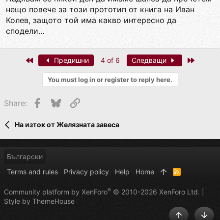
нещо повече за този прототип от книга на Иван
Колев, защото той има какво интересно да
сподели...
First
Last
Предишни
4 of 6
Следващи
You must log in or register to reply here.
Facebook
Bluesky
Link
Share:
На изток от Желязната завеса
Български
Terms and rules
Privacy policy
Help
Home
R
S
S
®
Community platform by XenForo
© 2010-2026 XenForo Ltd.
|
Style by ThemeHouse