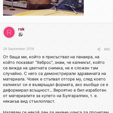
rsk
R
28 September 2016
#80
От баща ми, който е присъствал на панаира, на
който показват "Хеброс", знам, че калникът, който
се вижда на цветната снимка, не е сложен там
случайно. С него са демонстрирали здравината на
материала. Човек е стъпвал отгоре му, след което
калникът си е възвръщал формата, ако въобще се е
деформирал всъщност... Вероятно е бил изработен
от материалите за купето на Булгаралпин, т. е.
някакъв вид стъклопласт.
Надявам се някой ден да имаме шанса да прочетем