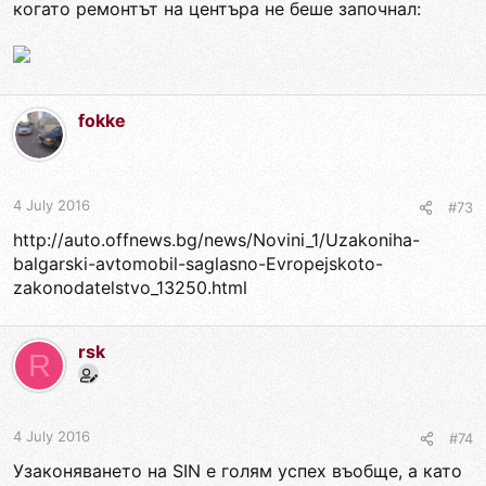
когато ремонтът на центъра не беше започнал:
fokke
4 July 2016
#73
http://auto.offnews.bg/news/Novini_1/Uzakoniha-
balgarski-avtomobil-saglasno-Evropejskoto-
zakonodatelstvo_13250.html
rsk
R
4 July 2016
#74
Узаконяването на SIN е голям успех въобще, а като