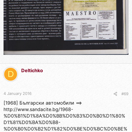
Deltichko
D
4 January 2016
#69
[1968] Български автомобили ==>
http://www.sandacite.bg/1968-
%D0%B1%D1%8A%D0%BB%D0%B3%D0%B0%D1%80%
D1%81%D0%BA%D0%B8-
%D0%B0%D0%B2%D1%82%D0%BE%D0%BC%D0%BE%