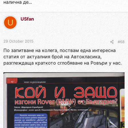
налична де...
USfan
U
29 October 2015
#68
По запитване на колега, поствам една интересна
статия от актуалния брой на Автокласика,
разглеждаща краткото сглобяване на Ровъри у нас.