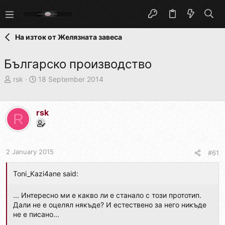
На изток от Желязната завеса
Българско производство
T
S
rsk
18 September 2014
h
t
r
a
e
r
rsk
R
a
t
d
d
s
a
t
t
2 January 2015
#61
a
e
r
Toni_Kazi4ane said:
t
e
r
... Интересно ми е какво ли е станало с този прототип.
Дали не е оцелял някъде? И естествено за него никъде
не е писано...