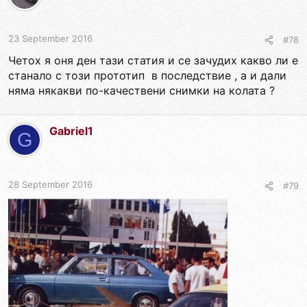
23 September 2016
#78
Четох я оня ден тази статия и се зачудих какво ли е
станало с този прототип в последствие , а и дали
няма някакви по-качествени снимки на колата ?
Gabriel1
G
28 September 2016
#79