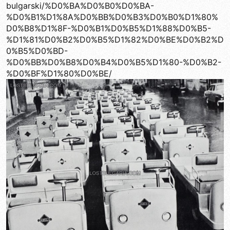
bulgarski/%D0%BA%D0%B0%D0%BA-
%D0%B1%D1%8A%D0%BB%D0%B3%D0%B0%D1%80%
D0%B8%D1%8F-%D0%B1%D0%B5%D1%88%D0%B5-
%D1%81%D0%B2%D0%B5%D1%82%D0%BE%D0%B2%D
0%B5%D0%BD-
%D0%BB%D0%B8%D0%B4%D0%B5%D1%80-%D0%B2-
%D0%BF%D1%80%D0%BE/