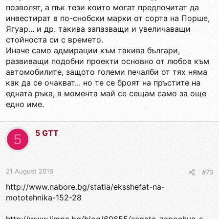
позволят, а пък тези които могат предпочитат да
инвестират в по-снобски марки от сорта на Порше,
Ягуар... и др. такива запазващи и увеличаващи
стойноста си с времето.
Иначе само адмирации към такива българи,
развиващи подобни проекти основно от любов към
автомобилите, защото големи печалби от тях няма
как да се очакват... но те се броят на пръстите на
едната ръка, в момента май се сещам само за още
едно име.
5 GTT
5
21 August 2016
#76
http://www.nabore.bg/statia/eksshefat-na-
mototehnika-152-28