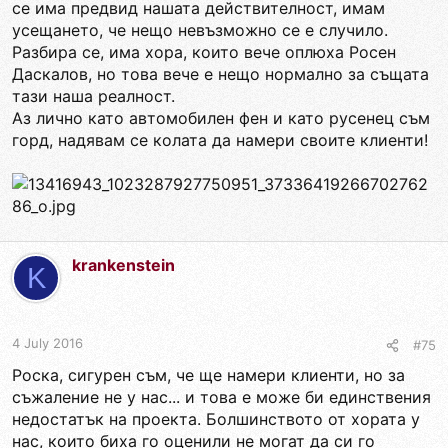
се има предвид нашата действителност, имам
усещането, че нещо невъзможно се е случило.
Разбира се, има хора, които вече оплюха Росен
Даскалов, но това вече е нещо нормално за същата
тази наша реалност.
Аз лично като автомобилен фен и като русенец съм
горд, надявам се колата да намери своите клиенти!
krankenstein
K
4 July 2016
#75
Роска, сигурен съм, че ще намери клиенти, но за
съжаление не у нас... и това е може би единствения
недостатък на проекта. Болшинството от хората у
нас, които биха го оценили не могат да си го