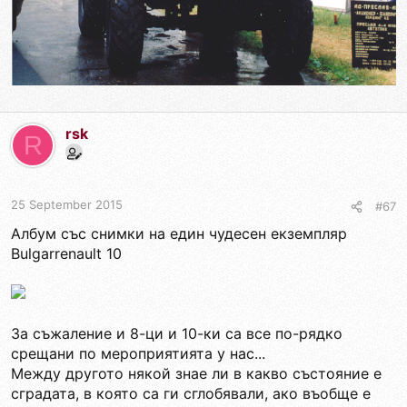
rsk
R
25 September 2015
#67
Албум със снимки на един чудесен екземпляр
Bulgarrenault 10
За съжаление и 8-ци и 10-ки са все по-рядко
срещани по мероприятията у нас...
Между другото някой знае ли в какво състояние е
сградата, в която са ги сглобявали, ако въобще е