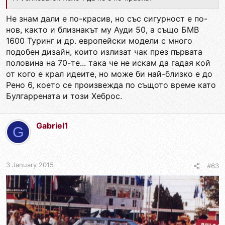
Не знам дали е по-красив, но със сигурност е по-
нов, както и близнакът му Ауди 50, а също БМВ
1600 Туринг и др. европейски модели с много
подобен дизайн, които излизат чак през първата
половина на 70-те... така че не искам да гадая кой
от кого е крал идеите, но може би най-близко е до
Рено 6, което се произвежда по същото време като
Булгаррената и този Хеброс.
Gabriel1
G
3 January 2015
#63