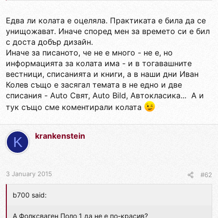
Едва ли колата е оцеляла. Практиката е била да се
унищожават. Иначе според мен за времето си е бил
с доста добър дизайн.
Иначе за писаното, че не е много - не е, но
информацията за колата има - и в тогавашните
вестници, списанията и книги, а в наши дни Иван
Колев също е засягал темата в не едно и две
списания - Auto Свят, Auto Bild, Автокласика... А и
тук също сме коментирали колата
krankenstein
K
3 January 2015
#62
b700 said:
А Фолксваген Поло 1 да не е по-красив?