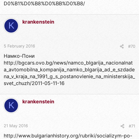
D0%B1%D0%B8%D0%BB%D0%B8/
krankenstein
K
5 February 2016
#70
Намко-Пони
http://bgcars.ovo.bg/news/namco_blgarija_nacionalnat
a_avtomobilna_kompanija_namko_blgarija_ad_e_szdade
na_v_kraja_na_1991_g_s_postanovlenie_na_ministerskija_
svet_chuzh/2011-05-11-16
krankenstein
K
21 May 2016
#71
http://www.bulgarianhistory.org/rubriki/socializym-po-