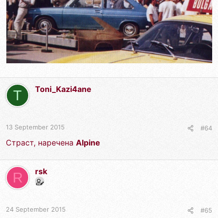
Toni_Kazi4ane
T
13 September 2015
#64
Страст, наречена
Alpine
rsk
R
24 September 2015
#65