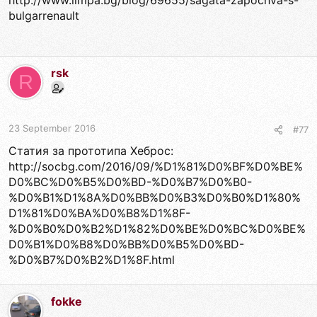
http://www.limpa.bg/blog/69655/sagata-zapochva-s-
bulgarrenault
rsk
R
23 September 2016
#77
Статия за прототипа Хеброс:
http://socbg.com/2016/09/%D1%81%D0%BF%D0%BE%
D0%BC%D0%B5%D0%BD-%D0%B7%D0%B0-
%D0%B1%D1%8A%D0%BB%D0%B3%D0%B0%D1%80%
D1%81%D0%BA%D0%B8%D1%8F-
%D0%B0%D0%B2%D1%82%D0%BE%D0%BC%D0%BE%
D0%B1%D0%B8%D0%BB%D0%B5%D0%BD-
%D0%B7%D0%B2%D1%8F.html
fokke