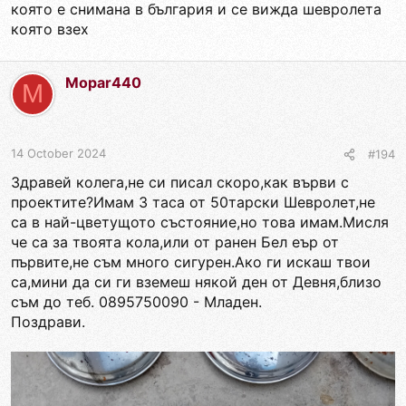
която е снимана в българия и се вижда шевролета
която взех
Mopar440
M
14 October 2024
#194
Здравей колега,не си писал скоро,как върви с
проектите?Имам 3 таса от 50тарски Шевролет,не
са в най-цветущото състояние,но това имам.Мисля
че са за твоята кола,или от ранен Бел еър от
първите,не съм много сигурен.Ако ги искаш твои
са,мини да си ги вземеш някой ден от Девня,близо
съм до теб. 0895750090 - Младен.
Поздрави.