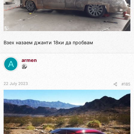
Взех назаем джанти 18ки да пробвам
armen
A
22 July 2023
#185