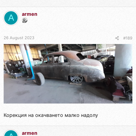
armen
A
26 August 2023
#189
Корекция на окачването малко надолу
armen