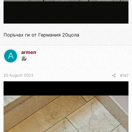
Поръчах ги от Германия 20цола
armen
A
20 August 2023
#187