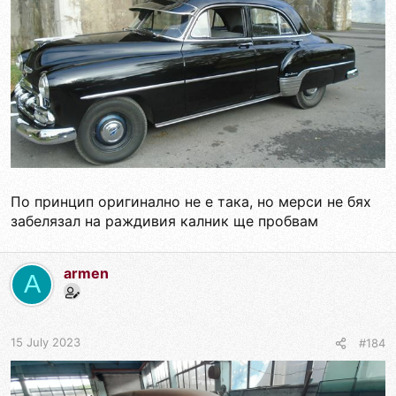
По принцип оригинално не е така, но мерси не бях
забелязал на раждивия калник ще пробвам
armen
A
15 July 2023
#184