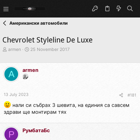
Американски автомобили
Chevrolet Styleline De Luxe
T
S
armen
25 November 2017
h
t
r
a
e
r
armen
A
a
t
d
d
s
a
t
t
13 July 2023
#181
a
e
r
нали си събрах 3 шевита, на единия са савсем
t
здрави ще монтирам тях
e
r
РумбатаБс
Р