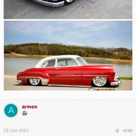
armen
A
23 July 2023
#186