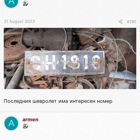
A
31 August 2023
#190
Последния шевролет има интересен номер
armen
A