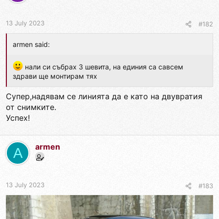
13 July 2023
#182
armen said:
нали си събрах 3 шевита, на единия са савсем
здрави ще монтирам тях
Супер,надявам се линията да е като на двувратия
от снимките.
Успех!
armen
A
13 July 2023
#183