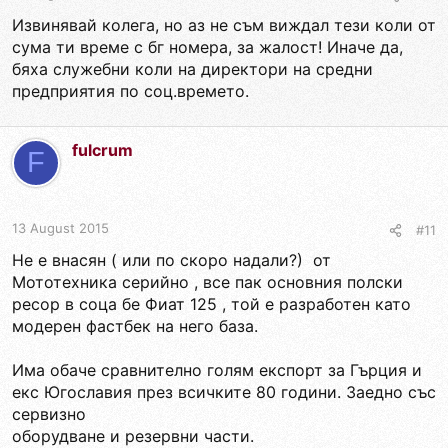
Извинявай колега, но аз не съм виждал тези коли от
сума ти време с бг номера, за жалост! Иначе да,
бяха служебни коли на директори на средни
предприятия по соц.времето.
fulcrum
F
13 August 2015
#11
Не е внасян ( или по скоро надали?) от
Мототехника серийно , все пак основния полски
ресор в соца бе Фиат 125 , той е разработен като
модерен фастбек на него база.
Има обаче сравнително голям експорт за Гърция и
екс Югославия през всичките 80 години. Заедно със
сервизно
оборудване и резервни части.