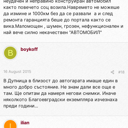
неудачен и неправино конструиран автомобил
както повечето соц возила.Навремето не можеше
да измине и 1000км без да се развали а и след
ремонта гаранцията беше до портала както се
вика.Маломощен , шумен, грозен, нефункционален и
най вече силно некачествен "АВТОМОБИЛ"
boykoff
B
16 August 2015
#18
В Дупница в близост до автогарата имаше един в
много добро състояние. Не знам дали все още е
там. Ще опитам да намеря негови снимки. Иначе
няколкото Благоевградски екземпляра изчезнаха
преди години...
ilian
I