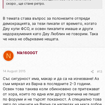
скоро , ще стане ретро.
В темата става въпрос за полонезите отпреди
демокрацията, за тези пикапи от времето, когато
Деу купи ФСО, и освен пикапите имаше и други
недоразумения като Деу Люблин не говорим. Така
че нека не объркваме нещата.
Nik1600GT
N
14 August 2015
#13
Със сигурност има, макар и да са на изчезване! Аз
съм мяркал из Варна в последните 2-3 години.
Освен това такива коли обикновено се притежават
от хора, които по една или друга причина не пишат
по форуми и не търсят показност. А специално това
лято по улиците на Варна се нагледах на маса добре