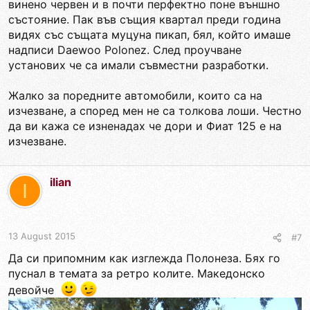
винено червен и в почти перфектно поне външно
състояние. Пак във същия квартал преди година
видях със същата муцуна пикап, бял, който имаше
надписи Daewoo Polonez. След проучване
установих че са имали съвместни разработки.
Жалко за поредните автомобили, които са на
изчезване, а според мен не са толкова лоши. Честно
да ви кажа се изненадах че дори и Фиат 125 е на
изчезване.
ilian
I
13 August 2015
#7
Да си припомним как изглежда Полонеза. Бях го
пуснал в темата за ретро колите. Македонско
девойче