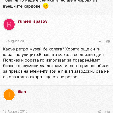
това, нито къде е снимката, но ще я изровя из
външните хардове
rumen_spasov
R
13 August 2015
#9
Какъв ретро музей бе колега? Хората още си ги
карат по улиците.В нашата махала се движи един
Полонез и хората го използват за товарен.Имат
бизнес с алуминиева дограма и са го приспособили
за превоз на елементи.Той е пикап заводски.Това не
е кола която скоро , ще стане ретро.
ilian
I
13 August 2015
#10