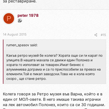
за реставриране.
peter 1978
P
14 August 2015
#15
rumen_spasov said:
Какъв ретро музей бе колега? Хората още си ги карат по
улиците.В нашата махала се движи един Полонез и
хората го използват за товарен.Имат бизнес с
алуминиева дограма и са го приспособили за превоз на
елементи.Той е пикап заводски.Това не е кола която
скоро , ще стане ретро.
Колега говоря за Ретро музея във Варна, който е в
един от МОЛ-овете. В него имаше такива играчки
на лек автомобил Полонез, които са си 30 годишни.