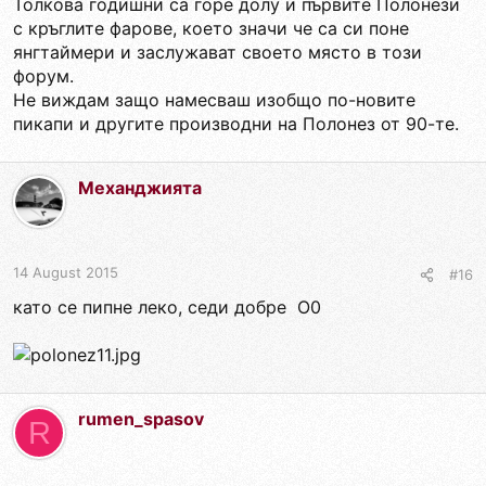
Толкова годишни са горе долу и първите Полонези
с кръглите фарове, което значи че са си поне
янгтаймери и заслужават своето място в този
форум.
Не виждам защо намесваш изобщо по-новите
пикапи и другите производни на Полонез от 90-те.
Механджията
14 August 2015
#16
като се пипне леко, седи добре O0
rumen_spasov
R