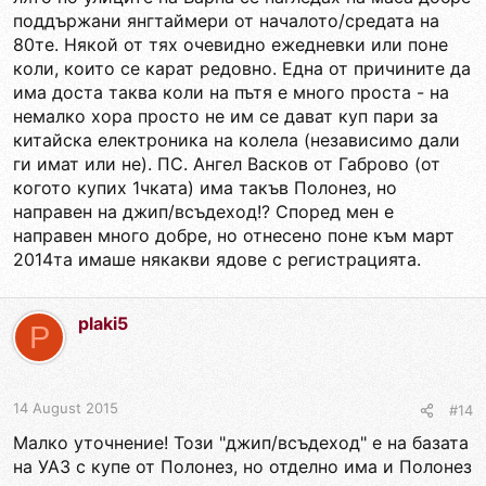
поддържани янгтаймери от началото/средата на
80те. Някой от тях очевидно ежедневки или поне
коли, които се карат редовно. Една от причините да
има доста таква коли на пътя е много проста - на
немалко хора просто не им се дават куп пари за
китайска електроника на колела (независимо дали
ги имат или не). ПС. Ангел Васков от Габрово (от
когото купих 1чката) има такъв Полонез, но
направен на джип/всъдеход!? Според мен е
направен много добре, но отнесено поне към март
2014та имаше някакви ядове с регистрацията.
plaki5
P
14 August 2015
#14
Малко уточнение! Този "джип/всъдеход" е на базата
на УАЗ с купе от Полонез, но отделно има и Полонез