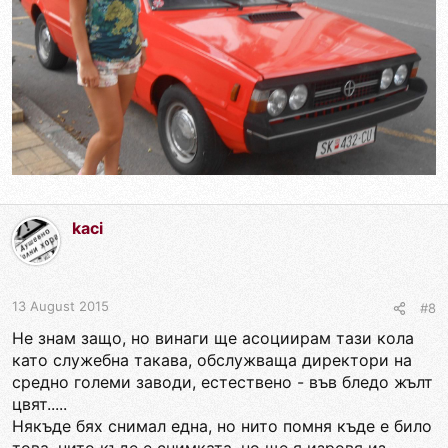
kaci
13 August 2015
#8
Не знам защо, но винаги ще асоциирам тази кола
като служебна такава, обслужваща директори на
средно големи заводи, естествено - във бледо жълт
цвят.....
Някъде бях снимал една, но нито помня къде е било