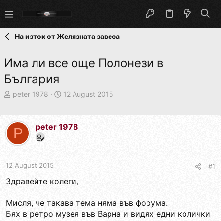
На изток от Желязната завеса
Има ли все още Полонези в
България
T
S
peter 1978
12 August 2015
h
t
r
a
e
r
peter 1978
P
a
t
d
d
s
a
t
t
12 August 2015
#1
a
e
r
Здравейте колеги,
t
e
Мисля, че такава тема няма във форума.
r
Бях в ретро музея във Варна и видях едни колички