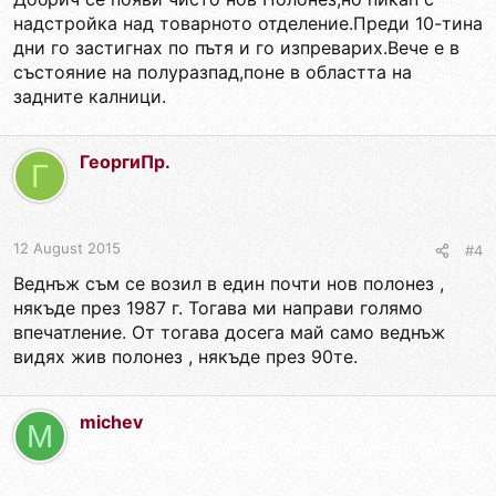
надстройка над товарното отделение.Преди 10-тина
дни го застигнах по пътя и го изпреварих.Вече е в
състояние на полуразпад,поне в областта на
задните калници.
ГеоргиПр.
Г
12 August 2015
#4
Веднъж съм се возил в един почти нов полонез ,
някъде през 1987 г. Тогава ми направи голямо
впечатление. От тогава досега май само веднъж
видях жив полонез , някъде през 90те.
michev
M