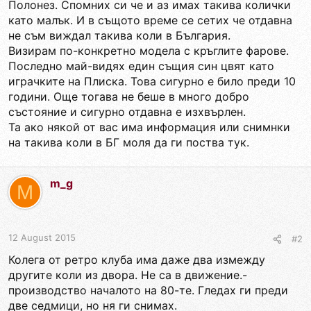
Полонез. Спомних си че и аз имах такива колички
като малък. И в същото време се сетих че отдавна
не съм виждал такива коли в България.
Визирам по-конкретно модела с кръглите фарове.
Последно май-видях един същия син цвят като
играчките на Плиска. Това сигурно е било преди 10
години. Още тогава не беше в много добро
състояние и сигурно отдавна е изхвърлен.
Та ако някой от вас има информация или снимнки
на такива коли в БГ моля да ги поства тук.
m_g
M
12 August 2015
#2
Колега от ретро клуба има даже два измежду
другите коли из двора. Не са в движение.-
производство началото на 80-те. Гледах ги преди
две седмици, но ня ги снимах.