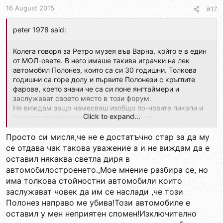
16 August 2015
#17
peter 1978 said:
Колега говоря за Ретро музея във Варна, който е в един
от МОЛ-овете. В него имаше такива играчки на лек
автомобил Полонез, които са си 30 годишни. Толкова
годишни са горе долу и първите Полонези с кръглите
фарове, което значи че са си поне янгтаймери и
заслужават своето място в този форум.
Не виждам защо намесваш изобщо по-новите пикапи и
Click to expand...
другите производни на Полонез от 90-те.
Просто си мисля,че не е достатъчно стар за да му
се отдава чак такова уважение а и не виждам да е
оставил някаква светла диря в
автомобилостроенето.,Мое мнение разбира се, но
има толкова стойностни автомобили които
заслужават човек да им се наслади ,че този
Полонез направо ме убива!Този автомобиле е
оставил у мен неприятен спомен!Изключително