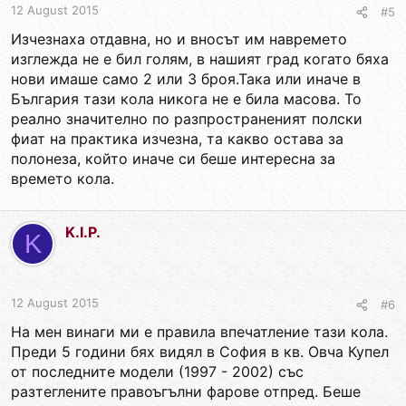
12 August 2015
#5
Изчезнаха отдавна, но и вносът им навремето
изглежда не е бил голям, в нашият град когато бяха
нови имаше само 2 или 3 броя.Така или иначе в
България тази кола никога не е била масова. То
реално значително по разпространеният полски
фиат на практика изчезна, та какво остава за
полонеза, който иначе си беше интересна за
времето кола.
K.I.P.
K
12 August 2015
#6
На мен винаги ми е правила впечатление тази кола.
Преди 5 години бях видял в София в кв. Овча Купел
от последните модели (1997 - 2002) със
разтеглените правоъгълни фарове отпред. Беше