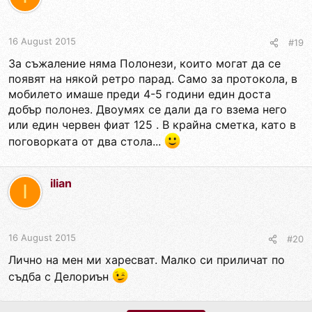
16 August 2015
#19
За съжаление няма Полонези, които могат да се
появят на някой ретро парад. Само за протокола, в
мобилето имаше преди 4-5 години един доста
добър полонез. Двоумях се дали да го взема него
или един червен фиат 125 . В крайна сметка, като в
поговорката от два стола...
ilian
I
16 August 2015
#20
Лично на мен ми харесват. Малко си приличат по
съдба с Делориън