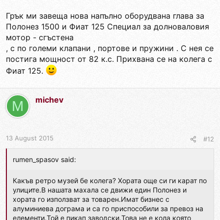
Грък ми завеща нова напълно оборудвана глава за
Полонез 1500 и Фиат 125 Специал за долноваловия
мотор - сгъстена
, с по големи клапани , портове и пружини . С нея се
постига мощност от 82 к.с. Прихвана се на колега с
Фиат 125.
michev
M
13 August 2015
#12
rumen_spasov said:
Какъв ретро музей бе колега? Хората още си ги карат по
улиците.В нашата махала се движи един Полонез и
хората го използват за товарен.Имат бизнес с
алуминиева дограма и са го приспособили за превоз на
елементи.Той е пикап заводски.Това не е кола която