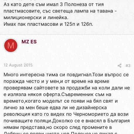
Аз като дете съм имал 3 Полонеза от тия
пластмасовите, със светеща лампа на тавана -
милиционерски и линейка.
Имах пак пластмасови и 125п и 126п.
MZ ES
M
12 August 2015
#3
Много интересна тима си повдигнал.Този въпрос се
поражда често и у мен,и от време на време
проверявам сайтовете за продажби на коли дали не
е излязла някоя оферта.Съвременник съм на
времето,когато моделът се появи на бял свят и
лично за мен беше едва ли не дизайнерска
революция като го видех по Черноморието да вози
почиващите поляци.Доколко се е внасял в България
нямам представа,но скоро след промените в
Добрич се появи чисто нов Полонез,но пикап с