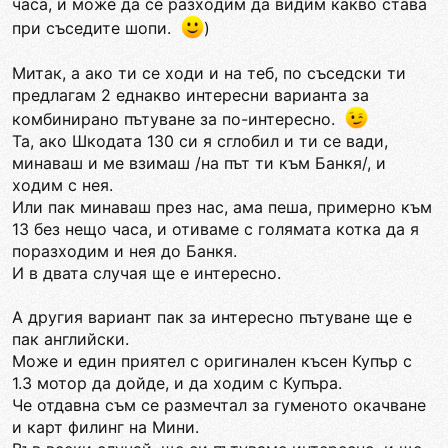
часа, и може да се разходим да видим какво става
при съседите шопи.
)
Митак, а ако ти се ходи и на теб, по съседски ти
предлагам 2 еднакво интересни варианта за
комбинирано пътуване за по-интересно.
Та, ако Шкодата 130 си я сглобил и ти се вади,
минаваш и ме взимаш /на път ти към Банкя/, и
ходим с нея.
Или пак минаваш през нас, ама пеша, примерно към
13 без нещо часа, и отиваме с голямата котка да я
поразходим и нея до Банкя.
И в двата случая ще е интересно.
А другия вариант пак за интересно пътуване ще е
пак английски.
Може и един приятел с оригинален късен Купър с
1.3 мотор да дойде, и да ходим с Купъра.
Че отдавна съм се размечтал за гуменото окачване
и карт филинг на Мини.