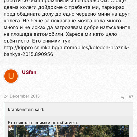
работи се бяха променили и се пообърках. С още
двама колеги дойдохме с трабанта ми, паркирах
пред общината долу до едно червено мини на друг
колега. Не беше за показване моята кола много
много и не исках да загрозявам добре излъсканите
на площада автомобили. Хареса ми като цяло
събитието! Ето снимки тук:
http://kippro.snimka.bg/automobiles/koleden-praznik-
bankya-2015.890956
USfan
U
24 December 2015
#7
krankenstein said:
Ето няколко снимки от събитието: