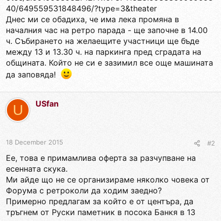
40/649559531848496/?type=3&theater
Днес ми се обадиха, че има лека промяна в
началния час на ретро парада - ще започне в 14.00
ч. Събирането на желаещите участници ще бъде
между 13 и 13.30 ч. на паркинга пред сградата на
общината. Който не си е зазимил все още машината
да заповяда!
USfan
U
18 December 2015
#2
Ee, това е примамлива оферта за разчупване на
есенната скука.
Ми айде що не се организираме няколко човека от
Форума с ретроколи да ходим заедно?
Примерно предлагам за който е от центъра, да
тръгнем от Руски паметник в посока Банкя в 13