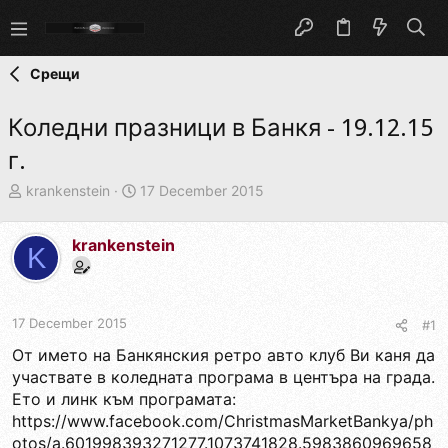
Срещи
Коледни празници в Банкя - 19.12.15
г.
T
S
krankenstein
17 December 2015
h
t
r
a
krankenstein
e
r
K
a
t
d
d
s
a
t
t
17 December 2015
#1
a
e
От името на Банкянския ретро авто клуб Ви каня да
r
участвате в коледната програма в центъра на града.
t
Ето и линк към програмата:
e
r
https://www.facebook.com/ChristmasMarketBankya/ph
otos/a.601998393271277.1073741828.5983860969658