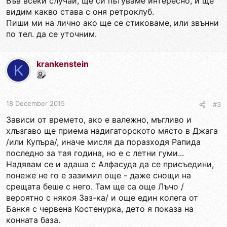
Във всеки случай, ще си пътуваме интересно, и ще
видим какво става с оня ретроклуб.
Пиши ми на лично ако ще се стиковаме, или звънни
по тел. да се уточним.
krankenstein
K
18 December 2015
#3
Зависи от времето, ако е валежно, мъгливо и
хлъзгаво ще приема надигаторското място в Джага
/или Купъра/, иначе мисля да поразходя Рапида
последно за тая година, но е с летни гуми...
Надявам се и адаша с Алфасуда да се присъедини,
понеже не го е зазимил още - даже снощи на
срещата беше с него. Там ще са още Лъчо /
вероятно с някоя Заз-ка/ и още един колега от
Банкя с червена Костенурка, дето я показа на
конната база.