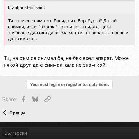
krankenstein said:
Ти нали се снима и с Рапида и с Вартбурга? Давай
снимки, че аз "варела" така и не го видях, щото
трябваше да ходя да взема малкия от вилата, а после и
да го върна...
Тц, не съм се снимал бе, не бях взел апарат. Може
някой друг да е снимал, ама не знам кой.
You must log in or register to reply here.
Facebook
Bluesky
Link
Share:
Срещи
Български