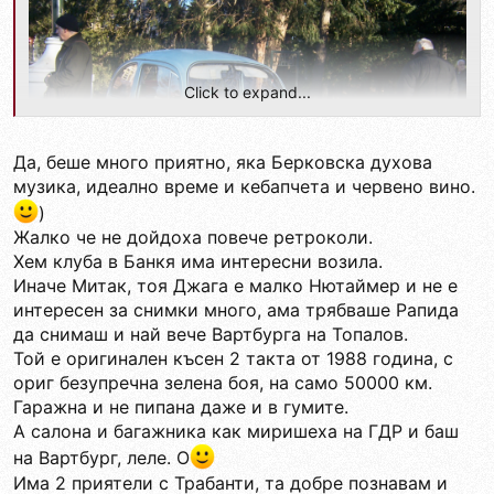
Click to expand...
Да, беше много приятно, яка Берковска духова
музика, идеално време и кебапчета и червено вино.
)
Жалко че не дойдоха повече ретроколи.
Хем клуба в Банкя има интересни возила.
Иначе Митак, тоя Джага е малко Нютаймер и не е
интересен за снимки много, ама трябваше Рапида
да снимаш и най вече Вартбурга на Топалов.
Той е оригинален късен 2 такта от 1988 година, с
ориг безупречна зелена боя, на само 50000 км.
Гаражна и не пипана даже и в гумите.
А салона и багажника как миришеха на ГДР и баш
на Вартбург, леле. O
Има 2 приятели с Трабанти, та добре познавам и