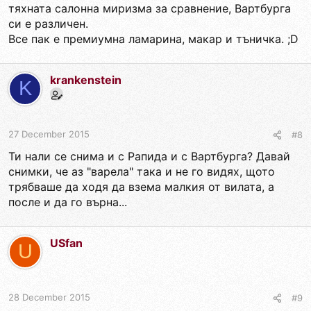
тяхната салонна миризма за сравнение, Вартбурга
си е различен.
Все пак е премиумна ламарина, макар и тъничка. ;D
krankenstein
K
27 December 2015
#8
Ти нали се снима и с Рапида и с Вартбурга? Давай
снимки, че аз "варела" така и не го видях, щото
трябваше да ходя да взема малкия от вилата, а
после и да го върна...
USfan
U
28 December 2015
#9