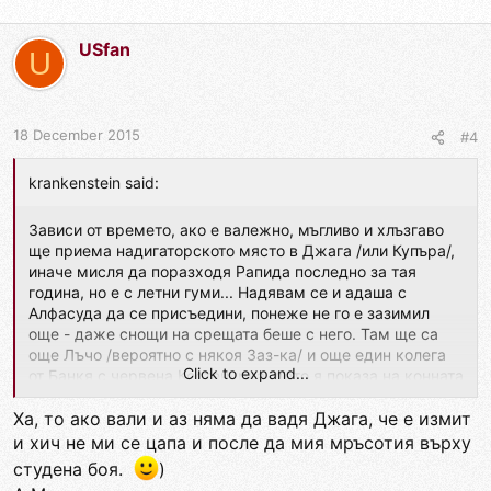
USfan
U
18 December 2015
#4
krankenstein said:
Зависи от времето, ако е валежно, мъгливо и хлъзгаво
ще приема надигаторското място в Джага /или Купъра/,
иначе мисля да поразходя Рапида последно за тая
година, но е с летни гуми... Надявам се и адаша с
Алфасуда да се присъедини, понеже не го е зазимил
още - даже снощи на срещата беше с него. Там ще са
още Лъчо /вероятно с някоя Заз-ка/ и още един колега
Click to expand...
от Банкя с червена Костенурка, дето я показа на конната
база.
Ха, то ако вали и аз няма да вадя Джага, че е измит
и хич не ми се цапа и после да мия мръсотия върху
студена боя.
)