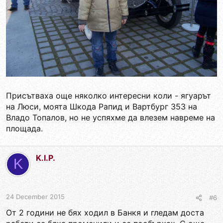
Присътваха още няколко интересни коли - ягуарът
на Люси, моята Шкода Рапид и Вартбург 353 на
Владо Топалов, но не успяхме да влезем навреме на
площада.
K.I.P.
K
24 December 2015
#6
От 2 години не бях ходил в Банкя и гледам доста