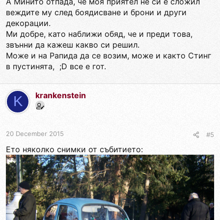
А Минито отпада, че моя приятел не си е сложил
веждите му след боядисване и брони и други
декорации.
Ми добре, като наближи обяд, че и преди това,
звънни да кажеш какво си решил.
Може и на Рапида да се возим, може и както Стинг
в пустинята, ;D все е гот.
krankenstein
K
20 December 2015
#5
Ето няколко снимки от събитието: