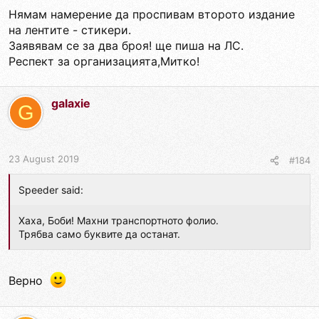
Нямам намерение да проспивам второто издание
на лентите - стикери.
Заявявам се за два броя! ще пиша на ЛС.
Респект за организацията,Митко!
galaxie
G
23 August 2019
#184
Speeder said:
Хаха, Боби! Махни транспортното фолио.
Трябва само буквите да останат.
Верно