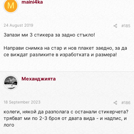
maini4ka
M
24 August 2019
#185
Запази ми 3 стикера за задно стъкло!
Направи снимка на стар и нов плакет заедно, за да
се виждат разликите в изработката и размера!
Механджията
18 September 2023
#186
колеги, някой да разполага с останали стикерчета?
трябват ми по 2-3 броя от двата вида - и надпис, и
лого