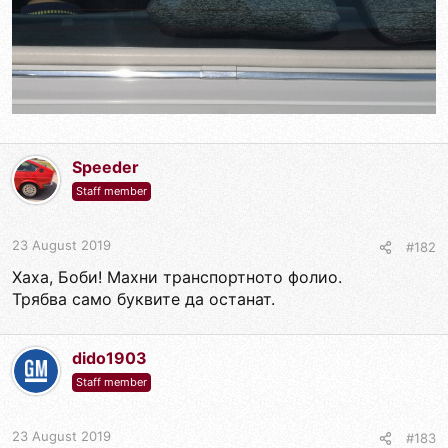
Speeder
Staff member
23 August 2019
#182
Хаха, Боби! Махни транспортното фолио.
Трябва само буквите да останат.
dido1903
Staff member
23 August 2019
#183