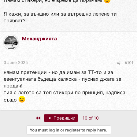
Нямам стикери, но е време да поръчам!
Я кажи, за външно или за вътрешно лепене ти
трябват?
Механджията
3 June 2025
#191
нямам претенции - но да имам за ТТ-то и за
евентуалната бъдеща каляска - пуснах джага за
продан!
тия с логото са топ стикери по принцип, надписа
също
First
Предишни
10 of 10
You must log in or register to reply here.