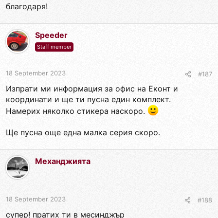
благодаря!
Speeder
Staff member
18 September 2023
#187
Изпрати ми информация за офис на Еконт и
координати и ще ти пусна един комплект.
Намерих няколко стикера наскоро.
Ще пусна още една малка серия скоро.
Механджията
18 September 2023
#188
супер! пратих ти в месинджър