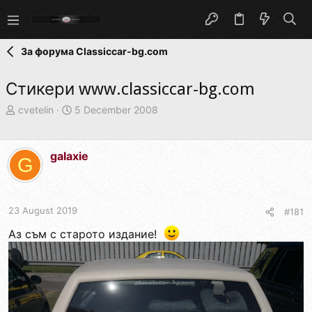
За форума Classiccar-bg.com
Стикери www.classiccar-bg.com
T
S
cvetelin
5 December 2008
h
t
r
a
e
r
galaxie
G
a
t
d
d
s
a
t
t
23 August 2019
#181
a
e
r
Аз съм с старото издание!
t
e
r