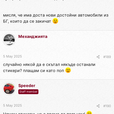
мисля, че има доста нови достойни автомобили из
БГ, които да се закичат
Механджията
5 May 2025
#189
случайно някой да е скътал някъде останали
стикери? плащам си като поп
Speeder
Staff member
5 May 2025
#190